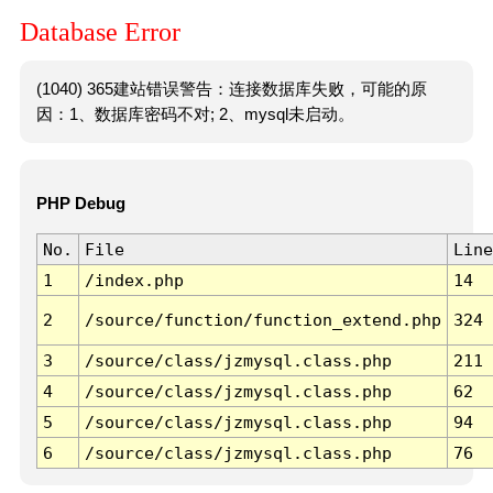
Database Error
(1040) 365建站错误警告：连接数据库失败，可能的原
因：1、数据库密码不对; 2、mysql未启动。
PHP Debug
No.
File
Line
1
/index.php
14
2
/source/function/function_extend.php
324
3
/source/class/jzmysql.class.php
211
4
/source/class/jzmysql.class.php
62
5
/source/class/jzmysql.class.php
94
6
/source/class/jzmysql.class.php
76