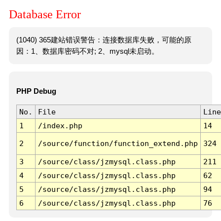
Database Error
(1040) 365建站错误警告：连接数据库失败，可能的原
因：1、数据库密码不对; 2、mysql未启动。
PHP Debug
No.
File
Line
1
/index.php
14
2
/source/function/function_extend.php
324
3
/source/class/jzmysql.class.php
211
4
/source/class/jzmysql.class.php
62
5
/source/class/jzmysql.class.php
94
6
/source/class/jzmysql.class.php
76