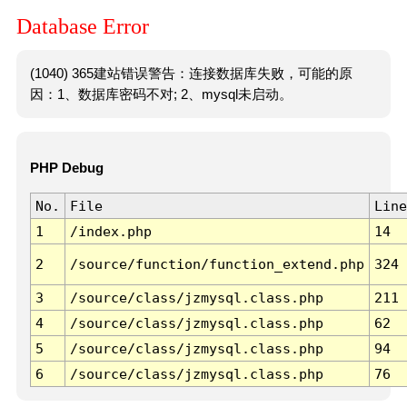
Database Error
(1040) 365建站错误警告：连接数据库失败，可能的原
因：1、数据库密码不对; 2、mysql未启动。
PHP Debug
No.
File
Line
1
/index.php
14
2
/source/function/function_extend.php
324
3
/source/class/jzmysql.class.php
211
4
/source/class/jzmysql.class.php
62
5
/source/class/jzmysql.class.php
94
6
/source/class/jzmysql.class.php
76