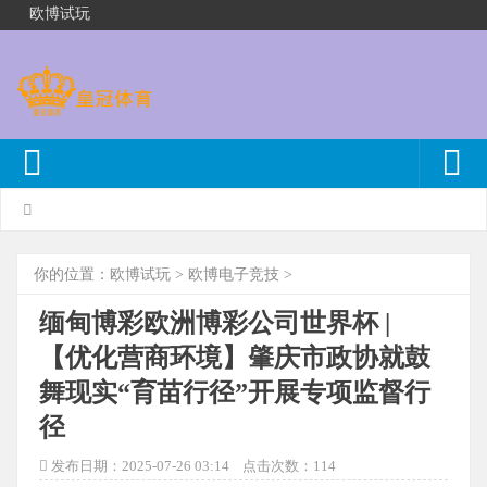
欧博试玩
你的位置：
欧博试玩
>
欧博电子竞技
>
缅甸博彩欧洲博彩公司世界杯 |
【优化营商环境】肇庆市政协就鼓
舞现实“育苗行径”开展专项监督行
径
发布日期：2025-07-26 03:14 点击次数：114