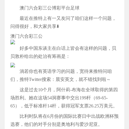
澳门六合彩三公博彩平台足球
最近在推特上有一又友问了咱们这样一个问题，
问得很好，和大家共享⬇️
澳门六合彩三公
好多中国东谈主在白话上皆会有这样的问题，贝
贝敦朴给出的处治有筹画是：
淌若你也有英语学习的问题，宽待来推特问咱
们，推特Twitter搜索：晨安英文，就不错找到啦～
这是过去10个月，阿什莉-布海在全球取得的第四
场胜利。她在这场54洞赛事中交出199杆（69-65-
65），低于标准杆14杆，获得冠军支票26.25万美元。
比利时队将在6月份的国际比赛日中出战欧洲杯预
选赛，他们的对手分别是奥地利与爱沙尼亚。