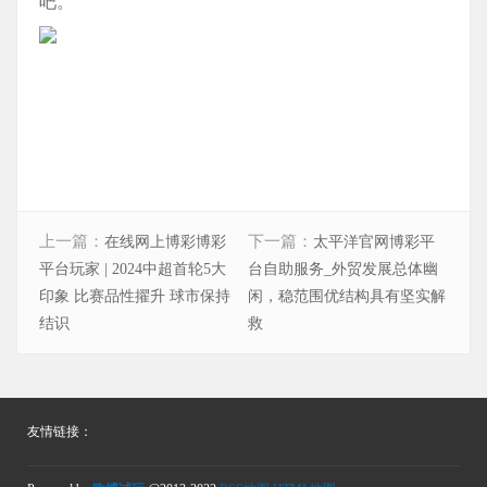
吧。
上一篇：
下一篇：
在线网上博彩博彩
太平洋官网博彩平
平台玩家 | 2024中超首轮5大
台自助服务_外贸发展总体幽
印象 比赛品性擢升 球市保持
闲，稳范围优结构具有坚实解
结识
救
友情链接：