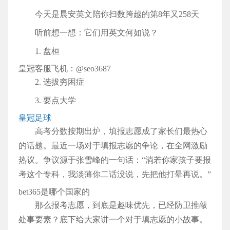
今天是晨安英文陪你扫数跨越的第8年又258天
听前想一想：它们用英文何如说？
1. 盘桓
皇冠客服飞机：@seo3687
2. 选拔穷困症
3. 要点大学
皇冠足球
高考分数按期出炉，填报志愿成了家长们最热心
的话题。最近一场对于填报志愿的争论，在全网激励
热议。争议源于张雪峰的一句话：“淌若你家孩子要报
考这个专科，我淡薄你二话没说，先把他打晕再说。”
bet365是哪个国家的
那么报考志愿，到底是趣味优先，已经防卫推敲
处事要素？底下给大家讲一个对于填志愿的小故事。