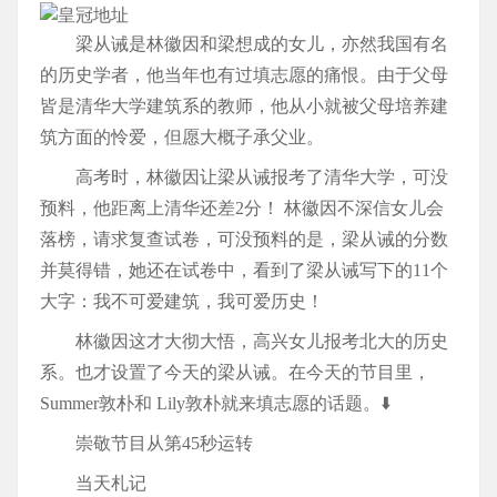
梁从诫是林徽因和梁想成的女儿，亦然我国有名
的历史学者，他当年也有过填志愿的痛恨。由于父母
皆是清华大学建筑系的教师，他从小就被父母培养建
筑方面的怜爱，但愿大概子承父业。
高考时，林徽因让梁从诫报考了清华大学，可没
预料，他距离上清华还差2分！ 林徽因不深信女儿会
落榜，请求复查试卷，可没预料的是，梁从诫的分数
并莫得错，她还在试卷中，看到了梁从诫写下的11个
大字：我不可爱建筑，我可爱历史！
林徽因这才大彻大悟，高兴女儿报考北大的历史
系。也才设置了今天的梁从诫。在今天的节目里，
Summer敦朴和 Lily敦朴就来填志愿的话题。⬇️
崇敬节目从第45秒运转
当天札记