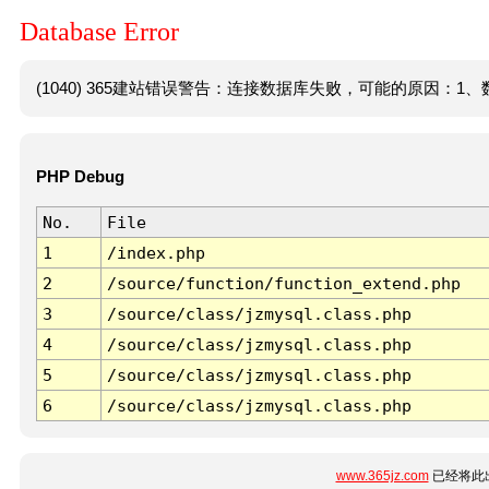
Database Error
(1040) 365建站错误警告：连接数据库失败，可能的原因：1、数
PHP Debug
No.
File
1
/index.php
2
/source/function/function_extend.php
3
/source/class/jzmysql.class.php
4
/source/class/jzmysql.class.php
5
/source/class/jzmysql.class.php
6
/source/class/jzmysql.class.php
www.365jz.com
已经将此