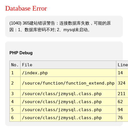
Database Error
(1040) 365建站错误警告：连接数据库失败，可能的原
因：1、数据库密码不对; 2、mysql未启动。
PHP Debug
No.
File
Line
1
/index.php
14
2
/source/function/function_extend.php
324
3
/source/class/jzmysql.class.php
211
4
/source/class/jzmysql.class.php
62
5
/source/class/jzmysql.class.php
94
6
/source/class/jzmysql.class.php
76