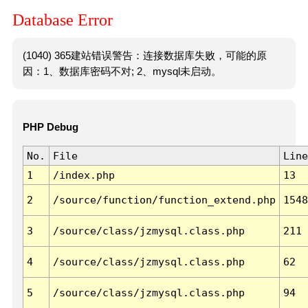
Database Error
(1040) 365建站错误警告：连接数据库失败，可能的原
因：1、数据库密码不对; 2、mysql未启动。
PHP Debug
No.
File
Line
1
/index.php
13
2
/source/function/function_extend.php
1548
3
/source/class/jzmysql.class.php
211
4
/source/class/jzmysql.class.php
62
5
/source/class/jzmysql.class.php
94