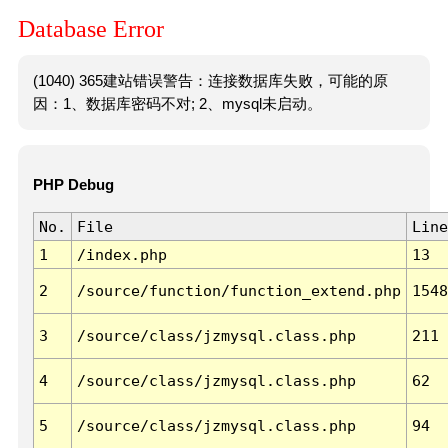
Database Error
(1040) 365建站错误警告：连接数据库失败，可能的原
因：1、数据库密码不对; 2、mysql未启动。
PHP Debug
No.
File
Line
1
/index.php
13
2
/source/function/function_extend.php
1548
3
/source/class/jzmysql.class.php
211
4
/source/class/jzmysql.class.php
62
5
/source/class/jzmysql.class.php
94