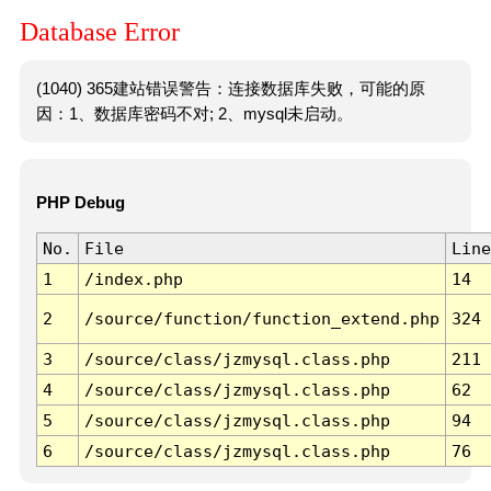
Database Error
(1040) 365建站错误警告：连接数据库失败，可能的原
因：1、数据库密码不对; 2、mysql未启动。
PHP Debug
No.
File
Line
1
/index.php
14
2
/source/function/function_extend.php
324
3
/source/class/jzmysql.class.php
211
4
/source/class/jzmysql.class.php
62
5
/source/class/jzmysql.class.php
94
6
/source/class/jzmysql.class.php
76