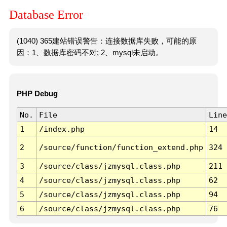
Database Error
(1040) 365建站错误警告：连接数据库失败，可能的原
因：1、数据库密码不对; 2、mysql未启动。
PHP Debug
No.
File
Line
1
/index.php
14
2
/source/function/function_extend.php
324
3
/source/class/jzmysql.class.php
211
4
/source/class/jzmysql.class.php
62
5
/source/class/jzmysql.class.php
94
6
/source/class/jzmysql.class.php
76