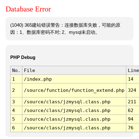
Database Error
(1040) 365建站错误警告：连接数据库失败，可能的原
因：1、数据库密码不对; 2、mysql未启动。
PHP Debug
No.
File
Line
1
/index.php
14
2
/source/function/function_extend.php
324
3
/source/class/jzmysql.class.php
211
4
/source/class/jzmysql.class.php
62
5
/source/class/jzmysql.class.php
94
6
/source/class/jzmysql.class.php
76