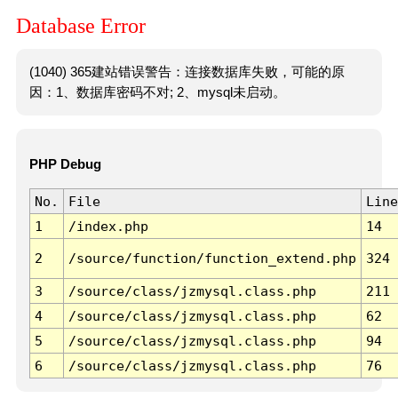
Database Error
(1040) 365建站错误警告：连接数据库失败，可能的原
因：1、数据库密码不对; 2、mysql未启动。
PHP Debug
No.
File
Line
1
/index.php
14
2
/source/function/function_extend.php
324
3
/source/class/jzmysql.class.php
211
4
/source/class/jzmysql.class.php
62
5
/source/class/jzmysql.class.php
94
6
/source/class/jzmysql.class.php
76