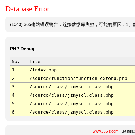
Database Error
(1040) 365建站错误警告：连接数据库失败，可能的原因：1、数
PHP Debug
No.
File
1
/index.php
2
/source/function/function_extend.php
3
/source/class/jzmysql.class.php
4
/source/class/jzmysql.class.php
5
/source/class/jzmysql.class.php
6
/source/class/jzmysql.class.php
www.365jz.com
已经将此