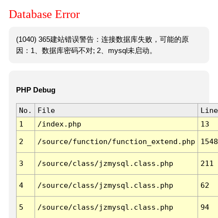
Database Error
(1040) 365建站错误警告：连接数据库失败，可能的原
因：1、数据库密码不对; 2、mysql未启动。
PHP Debug
No.
File
Line
1
/index.php
13
2
/source/function/function_extend.php
1548
3
/source/class/jzmysql.class.php
211
4
/source/class/jzmysql.class.php
62
5
/source/class/jzmysql.class.php
94