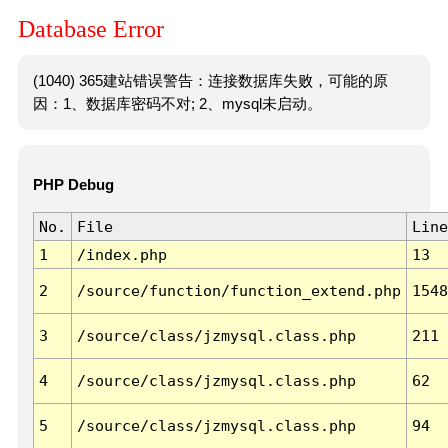
Database Error
(1040) 365建站错误警告：连接数据库失败，可能的原
因：1、数据库密码不对; 2、mysql未启动。
PHP Debug
No.
File
Line
1
/index.php
13
2
/source/function/function_extend.php
1548
3
/source/class/jzmysql.class.php
211
4
/source/class/jzmysql.class.php
62
5
/source/class/jzmysql.class.php
94