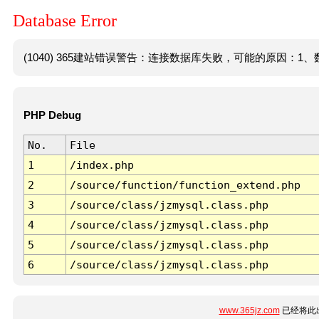
Database Error
(1040) 365建站错误警告：连接数据库失败，可能的原因：1、数
PHP Debug
No.
File
1
/index.php
2
/source/function/function_extend.php
3
/source/class/jzmysql.class.php
4
/source/class/jzmysql.class.php
5
/source/class/jzmysql.class.php
6
/source/class/jzmysql.class.php
www.365jz.com
已经将此