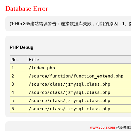
Database Error
(1040) 365建站错误警告：连接数据库失败，可能的原因：1、数
PHP Debug
No.
File
1
/index.php
2
/source/function/function_extend.php
3
/source/class/jzmysql.class.php
4
/source/class/jzmysql.class.php
5
/source/class/jzmysql.class.php
6
/source/class/jzmysql.class.php
www.365jz.com
已经将此