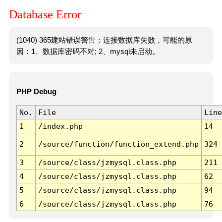
Database Error
(1040) 365建站错误警告：连接数据库失败，可能的原
因：1、数据库密码不对; 2、mysql未启动。
PHP Debug
No.
File
Line
1
/index.php
14
2
/source/function/function_extend.php
324
3
/source/class/jzmysql.class.php
211
4
/source/class/jzmysql.class.php
62
5
/source/class/jzmysql.class.php
94
6
/source/class/jzmysql.class.php
76