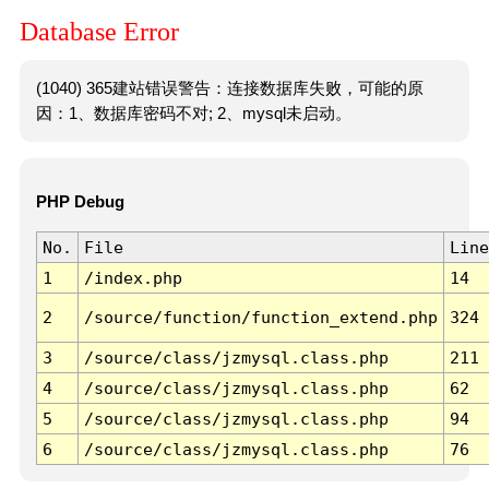
Database Error
(1040) 365建站错误警告：连接数据库失败，可能的原
因：1、数据库密码不对; 2、mysql未启动。
PHP Debug
No.
File
Line
1
/index.php
14
2
/source/function/function_extend.php
324
3
/source/class/jzmysql.class.php
211
4
/source/class/jzmysql.class.php
62
5
/source/class/jzmysql.class.php
94
6
/source/class/jzmysql.class.php
76