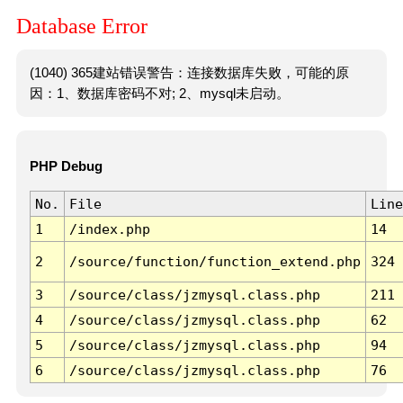
Database Error
(1040) 365建站错误警告：连接数据库失败，可能的原
因：1、数据库密码不对; 2、mysql未启动。
PHP Debug
No.
File
Line
1
/index.php
14
2
/source/function/function_extend.php
324
3
/source/class/jzmysql.class.php
211
4
/source/class/jzmysql.class.php
62
5
/source/class/jzmysql.class.php
94
6
/source/class/jzmysql.class.php
76