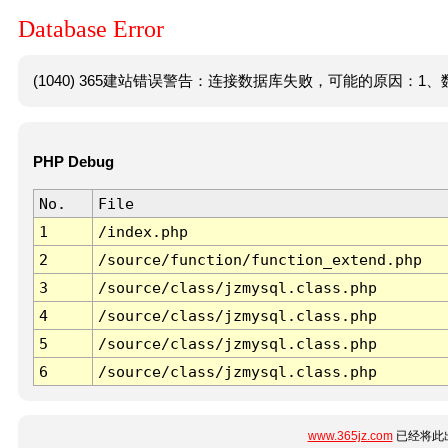
Database Error
(1040) 365建站错误警告：连接数据库失败，可能的原因：1、数
PHP Debug
No.
File
1
/index.php
2
/source/function/function_extend.php
3
/source/class/jzmysql.class.php
4
/source/class/jzmysql.class.php
5
/source/class/jzmysql.class.php
6
/source/class/jzmysql.class.php
www.365jz.com
已经将此