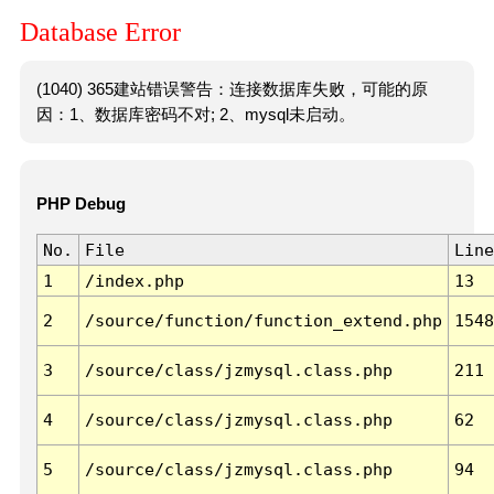
Database Error
(1040) 365建站错误警告：连接数据库失败，可能的原
因：1、数据库密码不对; 2、mysql未启动。
PHP Debug
No.
File
Line
1
/index.php
13
2
/source/function/function_extend.php
1548
3
/source/class/jzmysql.class.php
211
4
/source/class/jzmysql.class.php
62
5
/source/class/jzmysql.class.php
94