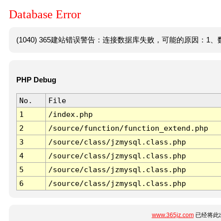
Database Error
(1040) 365建站错误警告：连接数据库失败，可能的原因：1、数
PHP Debug
No.
File
1
/index.php
2
/source/function/function_extend.php
3
/source/class/jzmysql.class.php
4
/source/class/jzmysql.class.php
5
/source/class/jzmysql.class.php
6
/source/class/jzmysql.class.php
www.365jz.com
已经将此