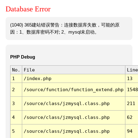
Database Error
(1040) 365建站错误警告：连接数据库失败，可能的原
因：1、数据库密码不对; 2、mysql未启动。
PHP Debug
No.
File
Line
1
/index.php
13
2
/source/function/function_extend.php
1548
3
/source/class/jzmysql.class.php
211
4
/source/class/jzmysql.class.php
62
5
/source/class/jzmysql.class.php
94