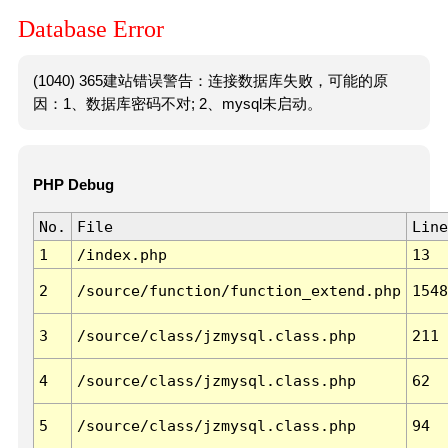
Database Error
(1040) 365建站错误警告：连接数据库失败，可能的原
因：1、数据库密码不对; 2、mysql未启动。
PHP Debug
No.
File
Line
1
/index.php
13
2
/source/function/function_extend.php
1548
3
/source/class/jzmysql.class.php
211
4
/source/class/jzmysql.class.php
62
5
/source/class/jzmysql.class.php
94