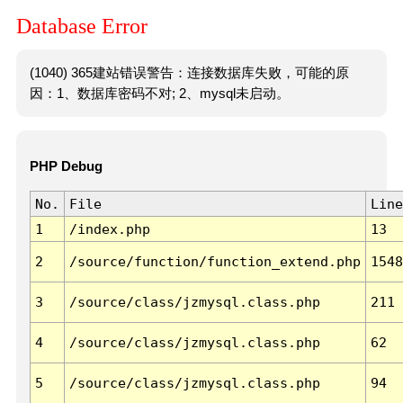
Database Error
(1040) 365建站错误警告：连接数据库失败，可能的原
因：1、数据库密码不对; 2、mysql未启动。
PHP Debug
No.
File
Line
1
/index.php
13
2
/source/function/function_extend.php
1548
3
/source/class/jzmysql.class.php
211
4
/source/class/jzmysql.class.php
62
5
/source/class/jzmysql.class.php
94