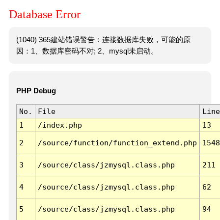
Database Error
(1040) 365建站错误警告：连接数据库失败，可能的原
因：1、数据库密码不对; 2、mysql未启动。
PHP Debug
No.
File
Line
1
/index.php
13
2
/source/function/function_extend.php
1548
3
/source/class/jzmysql.class.php
211
4
/source/class/jzmysql.class.php
62
5
/source/class/jzmysql.class.php
94