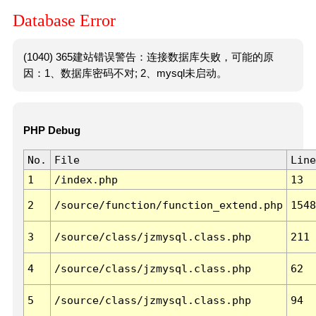
Database Error
(1040) 365建站错误警告：连接数据库失败，可能的原
因：1、数据库密码不对; 2、mysql未启动。
PHP Debug
No.
File
Line
1
/index.php
13
2
/source/function/function_extend.php
1548
3
/source/class/jzmysql.class.php
211
4
/source/class/jzmysql.class.php
62
5
/source/class/jzmysql.class.php
94