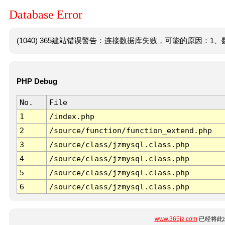
Database Error
(1040) 365建站错误警告：连接数据库失败，可能的原因：1、数
PHP Debug
No.
File
1
/index.php
2
/source/function/function_extend.php
3
/source/class/jzmysql.class.php
4
/source/class/jzmysql.class.php
5
/source/class/jzmysql.class.php
6
/source/class/jzmysql.class.php
www.365jz.com
已经将此