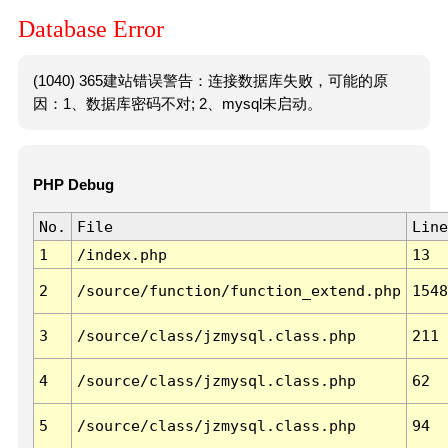
Database Error
(1040) 365建站错误警告：连接数据库失败，可能的原
因：1、数据库密码不对; 2、mysql未启动。
PHP Debug
No.
File
Line
1
/index.php
13
2
/source/function/function_extend.php
1548
3
/source/class/jzmysql.class.php
211
4
/source/class/jzmysql.class.php
62
5
/source/class/jzmysql.class.php
94