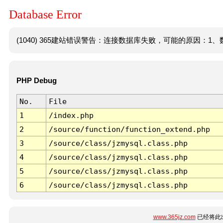
Database Error
(1040) 365建站错误警告：连接数据库失败，可能的原因：1、数
PHP Debug
No.
File
1
/index.php
2
/source/function/function_extend.php
3
/source/class/jzmysql.class.php
4
/source/class/jzmysql.class.php
5
/source/class/jzmysql.class.php
6
/source/class/jzmysql.class.php
www.365jz.com
已经将此