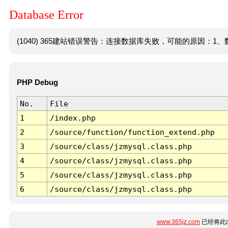
Database Error
(1040) 365建站错误警告：连接数据库失败，可能的原因：1、数
PHP Debug
No.
File
1
/index.php
2
/source/function/function_extend.php
3
/source/class/jzmysql.class.php
4
/source/class/jzmysql.class.php
5
/source/class/jzmysql.class.php
6
/source/class/jzmysql.class.php
www.365jz.com
已经将此