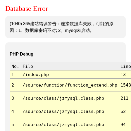
Database Error
(1040) 365建站错误警告：连接数据库失败，可能的原
因：1、数据库密码不对; 2、mysql未启动。
PHP Debug
No.
File
Line
1
/index.php
13
2
/source/function/function_extend.php
1548
3
/source/class/jzmysql.class.php
211
4
/source/class/jzmysql.class.php
62
5
/source/class/jzmysql.class.php
94