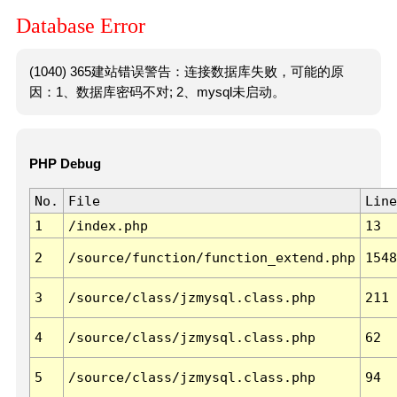
Database Error
(1040) 365建站错误警告：连接数据库失败，可能的原
因：1、数据库密码不对; 2、mysql未启动。
PHP Debug
No.
File
Line
1
/index.php
13
2
/source/function/function_extend.php
1548
3
/source/class/jzmysql.class.php
211
4
/source/class/jzmysql.class.php
62
5
/source/class/jzmysql.class.php
94