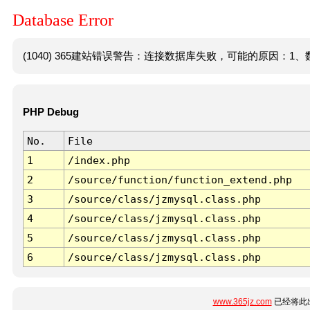
Database Error
(1040) 365建站错误警告：连接数据库失败，可能的原因：1、数
PHP Debug
No.
File
1
/index.php
2
/source/function/function_extend.php
3
/source/class/jzmysql.class.php
4
/source/class/jzmysql.class.php
5
/source/class/jzmysql.class.php
6
/source/class/jzmysql.class.php
www.365jz.com
已经将此