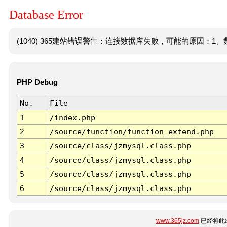
Database Error
(1040) 365建站错误警告：连接数据库失败，可能的原因：1、数
PHP Debug
No.
File
1
/index.php
2
/source/function/function_extend.php
3
/source/class/jzmysql.class.php
4
/source/class/jzmysql.class.php
5
/source/class/jzmysql.class.php
6
/source/class/jzmysql.class.php
www.365jz.com
已经将此