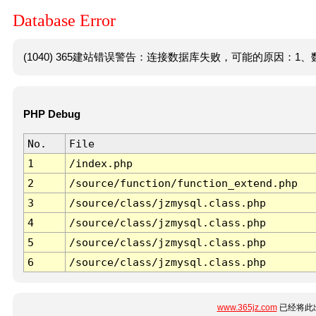
Database Error
(1040) 365建站错误警告：连接数据库失败，可能的原因：1、数
PHP Debug
No.
File
1
/index.php
2
/source/function/function_extend.php
3
/source/class/jzmysql.class.php
4
/source/class/jzmysql.class.php
5
/source/class/jzmysql.class.php
6
/source/class/jzmysql.class.php
www.365jz.com
已经将此