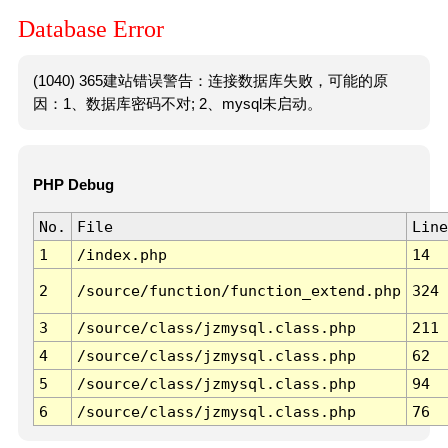
Database Error
(1040) 365建站错误警告：连接数据库失败，可能的原
因：1、数据库密码不对; 2、mysql未启动。
PHP Debug
No.
File
Line
1
/index.php
14
2
/source/function/function_extend.php
324
3
/source/class/jzmysql.class.php
211
4
/source/class/jzmysql.class.php
62
5
/source/class/jzmysql.class.php
94
6
/source/class/jzmysql.class.php
76