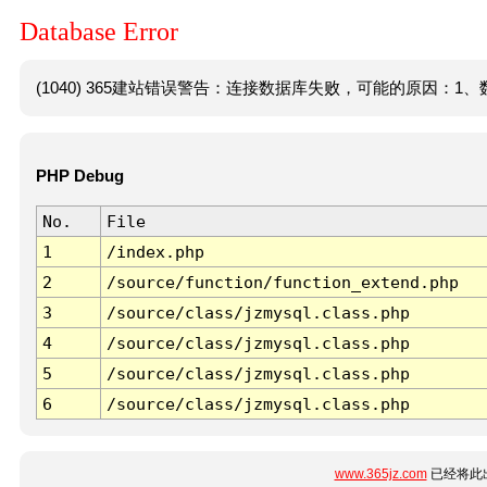
Database Error
(1040) 365建站错误警告：连接数据库失败，可能的原因：1、数
PHP Debug
No.
File
1
/index.php
2
/source/function/function_extend.php
3
/source/class/jzmysql.class.php
4
/source/class/jzmysql.class.php
5
/source/class/jzmysql.class.php
6
/source/class/jzmysql.class.php
www.365jz.com
已经将此