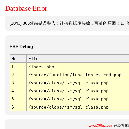
Database Error
(1040) 365建站错误警告：连接数据库失败，可能的原因：1、数
PHP Debug
No.
File
1
/index.php
2
/source/function/function_extend.php
3
/source/class/jzmysql.class.php
4
/source/class/jzmysql.class.php
5
/source/class/jzmysql.class.php
6
/source/class/jzmysql.class.php
www.365jz.com
已经将此