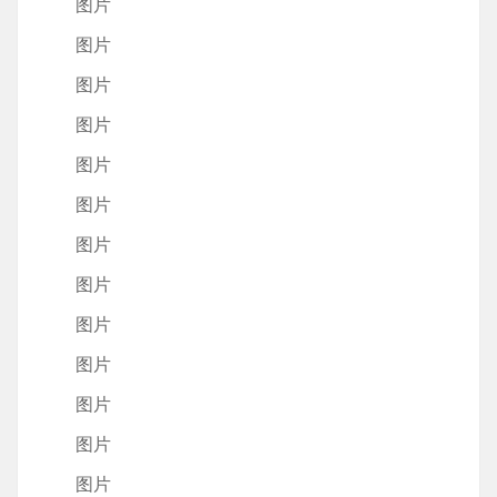
图片
图片
图片
图片
图片
图片
图片
图片
图片
图片
图片
图片
图片