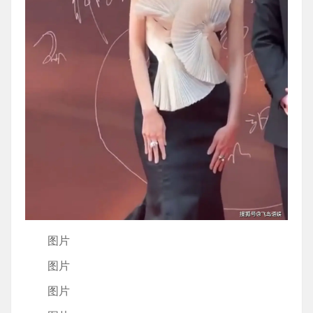
图片
图片
图片