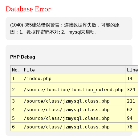
Database Error
(1040) 365建站错误警告：连接数据库失败，可能的原
因：1、数据库密码不对; 2、mysql未启动。
PHP Debug
No.
File
Line
1
/index.php
14
2
/source/function/function_extend.php
324
3
/source/class/jzmysql.class.php
211
4
/source/class/jzmysql.class.php
62
5
/source/class/jzmysql.class.php
94
6
/source/class/jzmysql.class.php
76