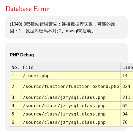
Database Error
(1040) 365建站错误警告：连接数据库失败，可能的原
因：1、数据库密码不对; 2、mysql未启动。
PHP Debug
No.
File
Line
1
/index.php
14
2
/source/function/function_extend.php
324
3
/source/class/jzmysql.class.php
211
4
/source/class/jzmysql.class.php
62
5
/source/class/jzmysql.class.php
94
6
/source/class/jzmysql.class.php
76