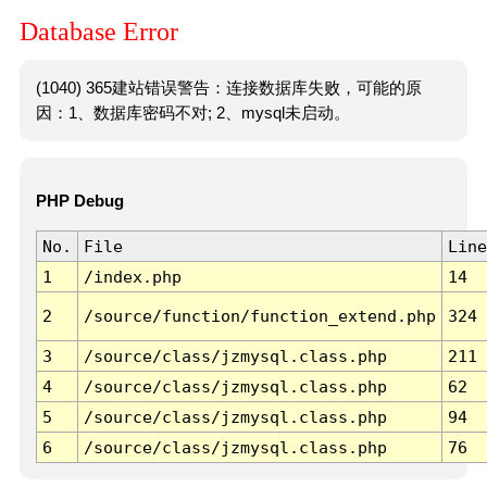
Database Error
(1040) 365建站错误警告：连接数据库失败，可能的原
因：1、数据库密码不对; 2、mysql未启动。
PHP Debug
No.
File
Line
1
/index.php
14
2
/source/function/function_extend.php
324
3
/source/class/jzmysql.class.php
211
4
/source/class/jzmysql.class.php
62
5
/source/class/jzmysql.class.php
94
6
/source/class/jzmysql.class.php
76