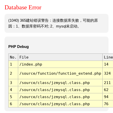
Database Error
(1040) 365建站错误警告：连接数据库失败，可能的原
因：1、数据库密码不对; 2、mysql未启动。
PHP Debug
No.
File
Line
1
/index.php
14
2
/source/function/function_extend.php
324
3
/source/class/jzmysql.class.php
211
4
/source/class/jzmysql.class.php
62
5
/source/class/jzmysql.class.php
94
6
/source/class/jzmysql.class.php
76