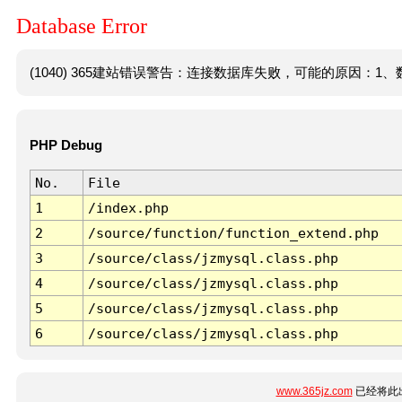
Database Error
(1040) 365建站错误警告：连接数据库失败，可能的原因：1、数
PHP Debug
No.
File
1
/index.php
2
/source/function/function_extend.php
3
/source/class/jzmysql.class.php
4
/source/class/jzmysql.class.php
5
/source/class/jzmysql.class.php
6
/source/class/jzmysql.class.php
www.365jz.com
已经将此