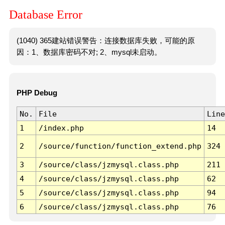
Database Error
(1040) 365建站错误警告：连接数据库失败，可能的原
因：1、数据库密码不对; 2、mysql未启动。
PHP Debug
No.
File
Line
1
/index.php
14
2
/source/function/function_extend.php
324
3
/source/class/jzmysql.class.php
211
4
/source/class/jzmysql.class.php
62
5
/source/class/jzmysql.class.php
94
6
/source/class/jzmysql.class.php
76