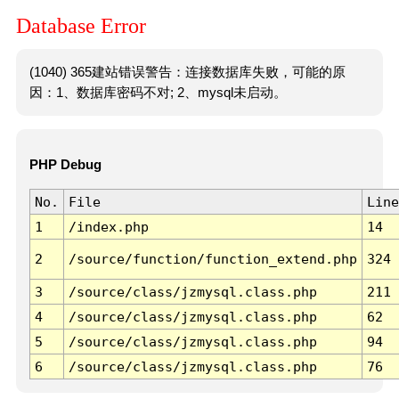
Database Error
(1040) 365建站错误警告：连接数据库失败，可能的原
因：1、数据库密码不对; 2、mysql未启动。
PHP Debug
No.
File
Line
1
/index.php
14
2
/source/function/function_extend.php
324
3
/source/class/jzmysql.class.php
211
4
/source/class/jzmysql.class.php
62
5
/source/class/jzmysql.class.php
94
6
/source/class/jzmysql.class.php
76