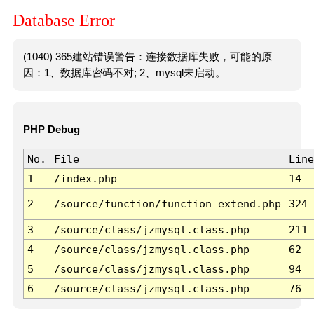
Database Error
(1040) 365建站错误警告：连接数据库失败，可能的原
因：1、数据库密码不对; 2、mysql未启动。
PHP Debug
No.
File
Line
1
/index.php
14
2
/source/function/function_extend.php
324
3
/source/class/jzmysql.class.php
211
4
/source/class/jzmysql.class.php
62
5
/source/class/jzmysql.class.php
94
6
/source/class/jzmysql.class.php
76